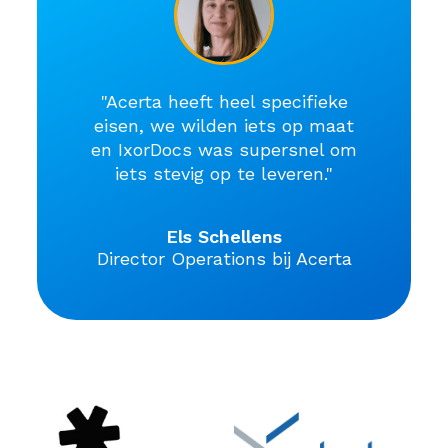
"Acerta heeft heel specifieke
eisen, we wilden iets op maat
en IxorDocs was supersnel om
iets stevig op te leveren."
Els Schellens
Director Operations bij Acerta